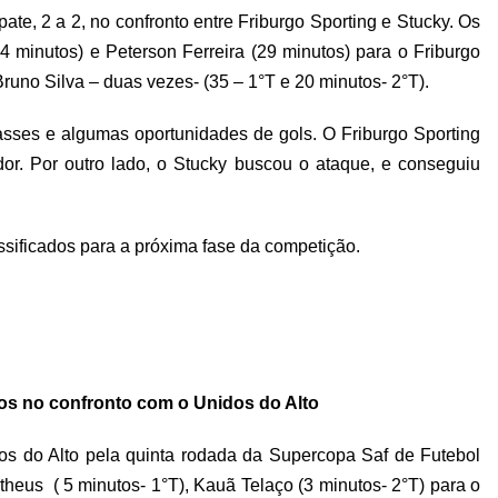
ate, 2 a 2, no confronto entre Friburgo Sporting e Stucky. Os
4 minutos) e Peterson Ferreira (29 minutos) para o Friburgo
uno Silva – duas vezes- (35 – 1°T e 20 minutos- 2°T).
passes e algumas oportunidades de gols. O Friburgo Sporting
or. Por outro lado, o Stucky buscou o ataque, e conseguiu
ssificados para a próxima fase da competição.
os no confronto com o Unidos do Alto
os do Alto pela quinta rodada da Supercopa Saf de Futebol
heus ( 5 minutos- 1°T), Kauã Telaço (3 minutos- 2°T) para o