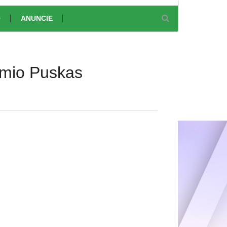
O
ANUNCIE
êmio Puskas