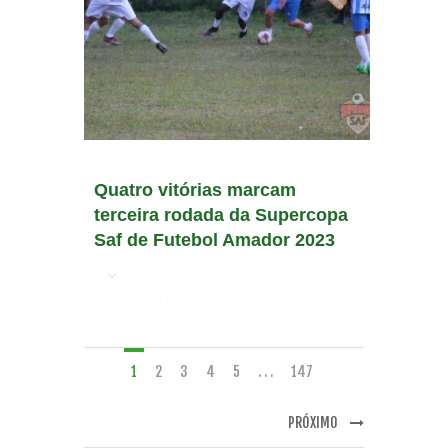
Quatro vitórias marcam
terceira rodada da Supercopa
Saf de Futebol Amador 2023
em
Jornada Interativa
1
2
3
4
5
. . .
147
PRÓXIMO